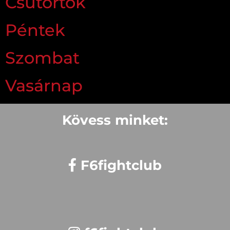
Csütörtök
Péntek
Szombat
Vasárnap
Kövess minket:
F6fightclub