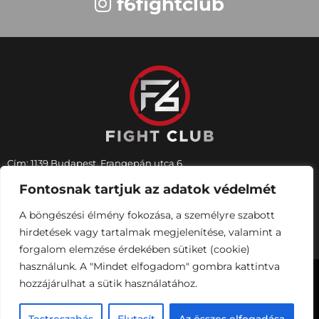
f6fightclub
Cím: 1139 Budapest, Frangepán utca 6.
Üzemeltetés, terembérlés:
+36 70 552 2050
Fontosnak tartjuk az adatok védelmét
Kempo edzések:
+36 30 971 5380
Email:
f6fightclub@gmail.com
A böngészési élmény fokozása, a személyre szabott
Web:
www.f6fightclub.hu
hirdetések vagy tartalmak megjelenítése, valamint a
forgalom elemzése érdekében sütiket (cookie)
használunk. A "Mindet elfogadom" gombra kattintva
Copyright 2026 – F6 Fight Club – Minden jog
hozzájárulhat a sütik használatához.
fenntartva!