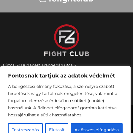
Cím: 1139 Budapest, Frangepán utca 6.
Üzemeltetés, terembérlés:
+36 70 552 2050
Fontosnak tartjuk az adatok védelmét
Kempo edzések:
+36 30 971 5380
Email:
f6fightclub@gmail.com
A böngészési élmény fokozása, a személyre szabott
Web:
www.f6fightclub.hu
hirdetések vagy tartalmak megjelenítése, valamint a
forgalom elemzése érdekében sütiket (cookie)
használunk. A "Mindet elfogadom" gombra kattintva
Copyright 2026 – F6 Fight Club – Minden jog
hozzájárulhat a sütik használatához.
fenntartva!
Testreszabás
Elutasít
Az összes elfogadása
Webdesign és fejlesztés:
Delightad