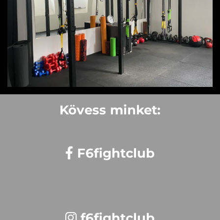
Kövess minket:
F6fightclub
f6fightclub