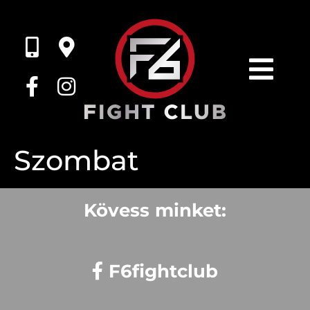
Szombat
Kövess minket:
F6fightclub