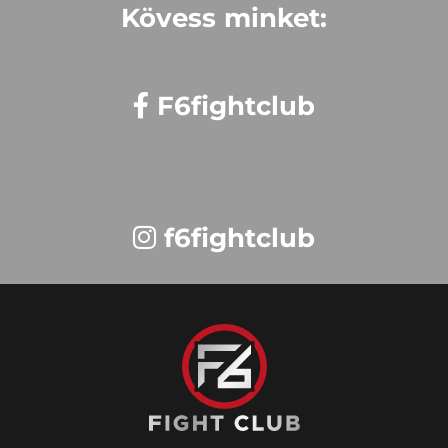
Kövess minket:
F6fightclub
f6fightclub